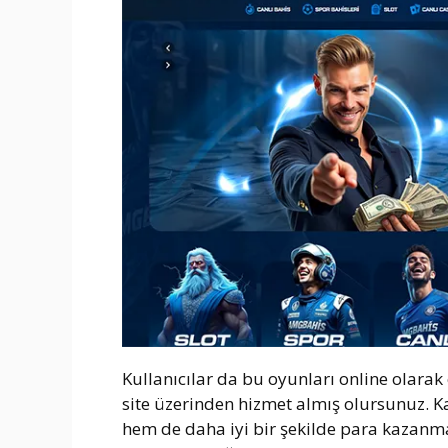
Kullanıcılar da bu oyunları online olarak 
site üzerinden hizmet almış olursunuz. Ka
hem de daha iyi bir şekilde para kazan