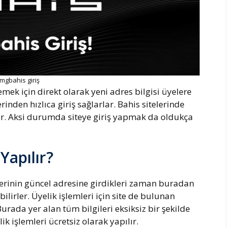
mgbahis giriş
k için direkt olarak yeni adres bilgisi üyelere
erinden hızlıca giriş sağlarlar. Bahis sitelerinde
r. Aksi durumda siteye giriş yapmak da oldukça
Yapılır?
elerinin güncel adresine girdikleri zaman buradan
ilirler. Üyelik işlemleri için site de bulunan
rada yer alan tüm bilgileri eksiksiz bir şekilde
lik işlemleri ücretsiz olarak yapılır.