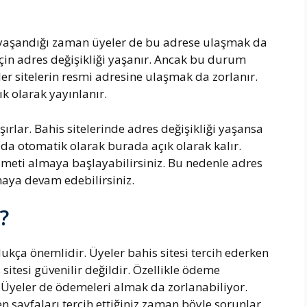
iği yaşandığı zaman üyeler de bu adrese ulaşmak da
 için adres değişikliği yaşanır. Ancak bu durum
r sitelerin resmi adresine ulaşmak da zorlanır.
k olarak yayınlanır.
ırlar. Bahis sitelerinde adres değişikliği yaşansa
z da otomatik olarak burada açık olarak kalır.
meti almaya başlayabilirsiniz. Bu nedenle adres
maya devam edebilirsiniz.
?
dukça önemlidir. Üyeler bahis sitesi tercih ederken
sitesi güvenilir değildir. Özellikle ödeme
 Üyeler de ödemeleri almak da zorlanabiliyor.
n sayfaları tercih ettiğiniz zaman böyle sorunlar