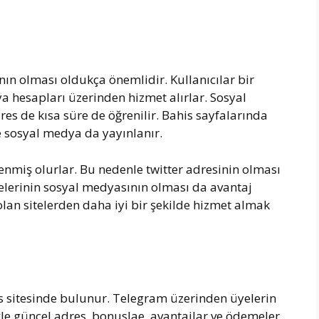
ın olması oldukça önemlidir. Kullanıcılar bir
 hesapları üzerinden hizmet alırlar. Sosyal
es de kısa süre de öğrenilir. Bahis sayfalarında
e sosyal medya da yayınlanır.
enmiş olurlar. Bu nedenle twitter adresinin olması
telerinin sosyal medyasının olması da avantaj
lan sitelerden daha iyi bir şekilde hizmet almak
 sitesinde bulunur. Telegram üzerinden üyelerin
kle güncel adres, bonuslae, avantajlar ve ödemeler