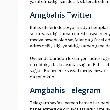
yasal olmadığı için de sık sık tercih edilir.
Amgbahis Twitter
Bahis sitelerinde sosyal medya hesapların
sorun yaşadığı zaman direkt sosyal medya
medya hesabı olan sayfalar da güncel adr
adres değişikliği yapıldığı zaman geneld
Üyeler de buradan tekrar yeni adresi öğr
da oldukça fazla avantaj sağlar. Bahis si
sağlar. Bu nedenle sosyal medya hesabı o
da mümkün.
Amgbahis Telegram
Telegram sayfası hemen hemen her bahis
haberleşmesi de oldukça fazladır. Özelli