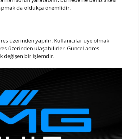
 yapmak da oldukça önemlidir.
dres üzerinden yapılır. Kullanıcılar üye olmak
dres üzerinden ulaşabilirler. Güncel adres
ık değişen bir işlemdir.