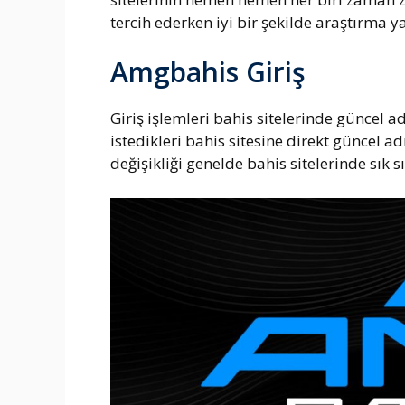
tercih ederken iyi bir şekilde araştırma
Amgbahis Giriş
Giriş işlemleri bahis sitelerinde güncel a
istedikleri bahis sitesine direkt güncel a
değişikliği genelde bahis sitelerinde sık s